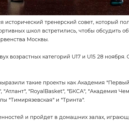
ся исторический тренерский совет, который п
ортивных школ встретились, чтобы обсудить 
рвенства Москвы.
вух возрастных категорий U17 и U15 28 ноября.
ыразили такие проекты как Академия "Первый Ша
, "Атлант", "RoyalBasket", "БКСА", "Академия Ч
лы "Тимирязевская" и "Тринта".
енностей и пройдет в домашних залах, играющ