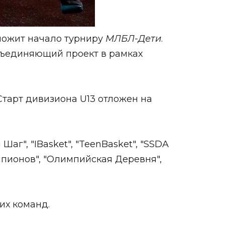
оложит начало турниру
МЛБЛ-Дети
.
объединяющий проект в рамках
 Старт дивизиона U13 отложен на
г", "IBasket", "TeenBasket", "SSDA
емпионов", "Олимпийская Деревня",
их команд.