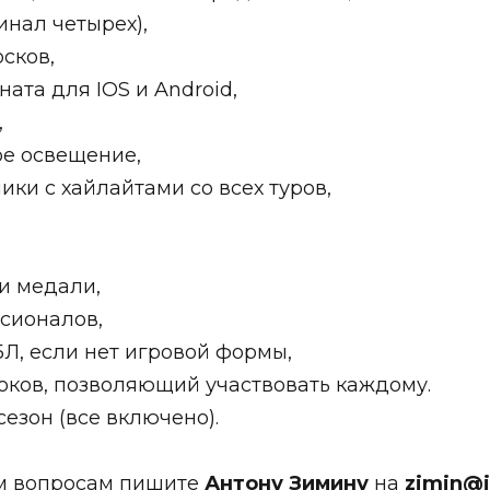
Финал четырех),
осков,
та для IOS и Android,
,
е освещение,
ики с хайлайтами со всех туров,
и медали,
ссионалов,
, если нет игровой формы,
оков, позволяющий участвовать каждому.
сезон (все включено).
м вопросам пишите
Антону Зимину
на
zimin@i