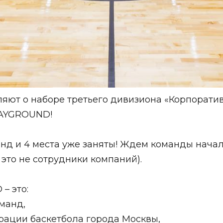
яют о наборе третьего дивизиона «Корпорати
LAYGROUND!
манд и 4 места уже заняты! Ждем команды нача
 это не сотрудники компаний).
– это:
оманд,
рации баскетбола города Москвы,