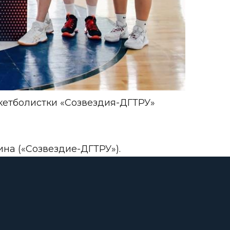
скетболистки «Созвездия-ДГТРУ»
на («Созвездие-ДГТРУ»).