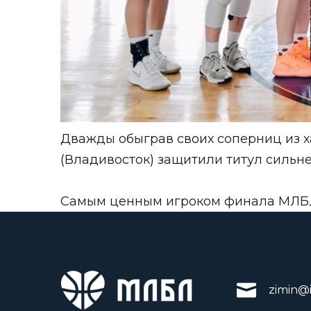
Дважды обыграв своих соперниц из ха
(Владивосток) защитили титул сильн
Самым ценным игроком финала МЛБЛ 
zimin@i