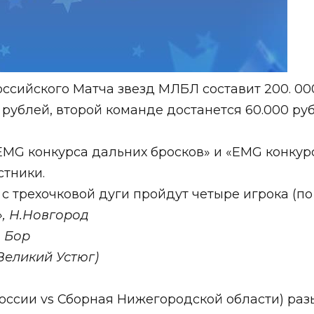
ссийского Матча звезд МЛБЛ составит 200. 00
 рублей, второй команде достанется 60.000 ру
MG конкурса дальних бросков» и «EMG конкурса
стники.
 с трехочковой дуги пройдут четыре игрока (по
, Н.Новгород
 Бор
Великий Устюг)
ссии vs Сборная Нижегородской области) разы