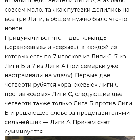
играли представители Лиги А, а их было
совсем мало, так как путевки делились на
все три Лиги, в общем нужно было что-то
новое.
Придумали вот что —две команды
(«оранжевые» и «серые»), в каждой из
которых есть по 7 игроков из Лиги С, 7 из
Лиги Б и 7 из Лиги А (три семерки уже
настраивали на удачу). Первые две
четверти рубятся «оранжевые» Лиги С
против «серых» Лиги С, следующие две
четверти также только Лига Б против Лиги
Б и решающее слово за представителями
сильнейших — Лиги А. Причем счет
суммируется.